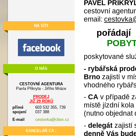
P
AVEL PŘIKRYL
cestovní agentu
email:
cestovka
NA SÍTI
pořádají
POBY
poskytované slu
- rybářská pro
O NÁS
Brno
zajistí v m
vhodného rybářs
CESTOVNÍ AGENTURA
Pavla Přikryla - Jiřího Mráze
-
CA
v případě z
PRODEJ
JIŽ 29 ROKŮ
místě jízdní kola
přímé
603 532 355, 739
(nutno objednat
spojení
037 388
E-mail
cestovka@cbox.cz
-
delegát
zajistí 
KANCELÁŘ CA :
denně Vás bude