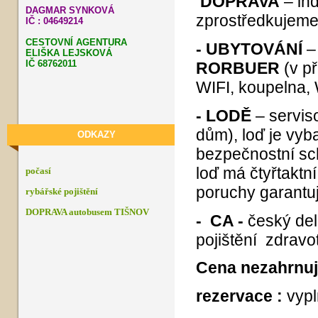
DOPRAVA
– in
DAGMAR SYNKOVÁ
zprostředkujem
IČ : 04649214
CESTOVNÍ AGENTURA
- UBYTOVÁNÍ
–
ELIŠKA LEJSKOVÁ
IČ 68762011
RORBUER
(v p
WIFI, koupelna, 
- LODĚ
– servis
dům), loď je vyb
ODKAZY
bezpečnostní sch
loď má čtyřtaktn
počasí
poruchy
rybářské pojištění
DOPRAVA autobusem TIŠNOV
- CA -
český del
pojištění zdravo
Cena nezahrnu
rezervace :
vyp