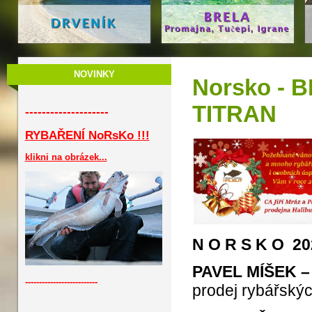
NOVINKY
Norsko - 
TITRAN
--------------------
RYBAŘENÍ NoRsKo !!!
klikni na obrázek...
N O R S K O 20
PAVEL MÍŠEK 
--------------------------
prodej rybářský